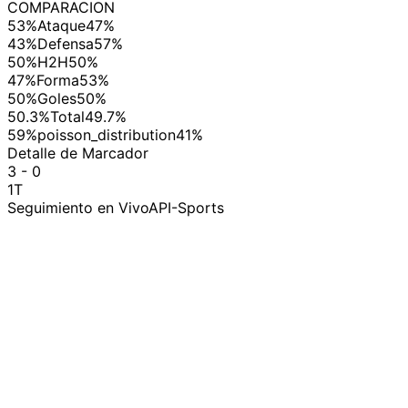
COMPARACION
53%
Ataque
47%
43%
Defensa
57%
50%
H2H
50%
47%
Forma
53%
50%
Goles
50%
50.3%
Total
49.7%
59%
poisson_distribution
41%
Detalle de Marcador
3 - 0
1T
Seguimiento en Vivo
API-Sports