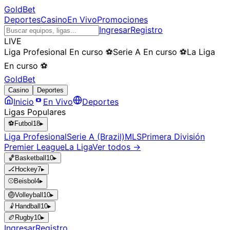
GoldBet
Deportes
Casino
En Vivo
Promociones
Ingresar
Registro
LIVE
Liga Profesional
En curso
⚽
Serie A
En curso
⚽
La Liga
En curso
⚽
GoldBet
Casino
Deportes
Inicio
En Vivo
Deportes
Ligas Populares
⚽
Futbol
18
▸
Liga Profesional
Serie A (Brazil)
MLS
Primera División
Premier League
La Liga
Ver todos →
🏀
Basketball
10
▸
🏒
Hockey
7
▸
⚾
Beisbol
4
▸
🏐
Volleyball
10
▸
🤾
Handball
10
▸
🏉
Rugby
10
▸
Ingresar
Registro