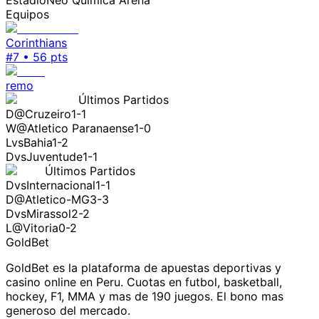
Estadio
Neo Quimica Arena
Equipos
Corinthians
#
7
•
56
pts
remo
Últimos Partidos
D
@
Cruzeiro
1-1
W
@
Atletico Paranaense
1-0
L
vs
Bahia
1-2
D
vs
Juventude
1-1
Últimos Partidos
D
vs
Internacional
1-1
D
@
Atletico-MG
3-3
D
vs
Mirassol
2-2
L
@
Vitoria
0-2
GoldBet
GoldBet es la plataforma de apuestas deportivas y
casino online en Peru. Cuotas en futbol, basketball,
hockey, F1, MMA y mas de 190 juegos. El bono mas
generoso del mercado.