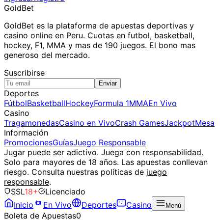
GoldBet
GoldBet es la plataforma de apuestas deportivas y
casino online en Peru. Cuotas en futbol, basketball,
hockey, F1, MMA y mas de 190 juegos. El bono mas
generoso del mercado.
Suscribirse
Enviar
Deportes
Fútbol
Basketball
Hockey
Formula 1
MMA
En Vivo
Casino
Tragamonedas
Casino en Vivo
Crash Games
Jackpot
Mesa
Información
Promociones
Guías
Juego Responsable
Jugar puede ser adictivo. Juega con responsabilidad.
Solo para mayores de 18 años. Las apuestas conllevan
riesgo. Consulta nuestras políticas de
juego
responsable
.
SSL
18+
Licenciado
Inicio
En Vivo
Deportes
Casino
Menú
Boleta de Apuestas
0