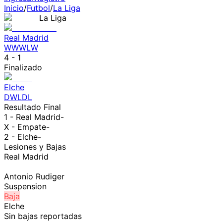
Inicio
/
Futbol
/
La Liga
La Liga
Real Madrid
W
W
W
L
W
4
-
1
Finalizado
Elche
D
W
L
D
L
Resultado Final
1 -
Real Madrid
-
X - Empate
-
2 -
Elche
-
Lesiones y Bajas
Real Madrid
Antonio Rudiger
Suspension
Baja
Elche
Sin bajas reportadas