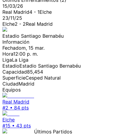
Últimos Enfrentamientos (
2
)
15/03/26
Real Madrid
4
-
1
Elche
23/11/25
Elche
2
-
2
Real Madrid
Estadio Santiago Bernabéu
Información
Fecha
dom, 15 mar.
Hora
12:00 p. m.
Liga
La Liga
Estadio
Estadio Santiago Bernabéu
Capacidad
85,454
Superficie
Cesped Natural
Ciudad
Madrid
Equipos
Real Madrid
#
2
•
84
pts
Elche
#
15
•
43
pts
Últimos Partidos