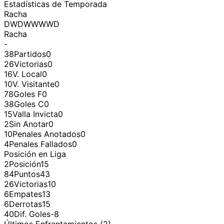
Estadísticas de Temporada
Racha
DWDWWWWD
Racha
-
38
Partidos
0
26
Victorias
0
16
V. Local
0
10
V. Visitante
0
78
Goles F
0
38
Goles C
0
15
Valla Invicta
0
2
Sin Anotar
0
10
Penales Anotados
0
4
Penales Fallados
0
Posición en Liga
2
Posición
15
84
Puntos
43
26
Victorias
10
6
Empates
13
6
Derrotas
15
40
Dif. Goles
-8