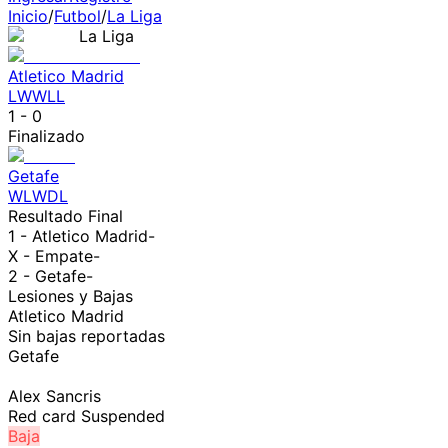
Inicio
/
Futbol
/
La Liga
La Liga
Atletico Madrid
L
W
W
L
L
1
-
0
Finalizado
Getafe
W
L
W
D
L
Resultado Final
1 -
Atletico Madrid
-
X - Empate
-
2 -
Getafe
-
Lesiones y Bajas
Atletico Madrid
Sin bajas reportadas
Getafe
Alex Sancris
Red card Suspended
Baja