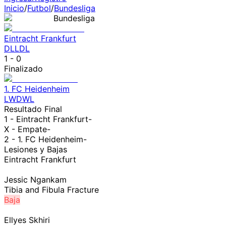
Inicio
/
Futbol
/
Bundesliga
Bundesliga
Eintracht Frankfurt
D
L
L
D
L
1
-
0
Finalizado
1. FC Heidenheim
L
W
D
W
L
Resultado Final
1 -
Eintracht Frankfurt
-
X - Empate
-
2 -
1. FC Heidenheim
-
Lesiones y Bajas
Eintracht Frankfurt
Jessic Ngankam
Tibia and Fibula Fracture
Baja
Ellyes Skhiri