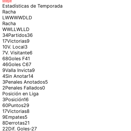
Baja
Estadísticas de Temporada
Racha
LWWWWDLD
Racha
WWLLWLLD
34
Partidos
36
17
Victorias
9
10
V. Local
3
7
V. Visitante
6
68
Goles F
41
46
Goles C
67
9
Valla Invicta
9
4
Sin Anotar
14
3
Penales Anotados
5
2
Penales Fallados
0
Posición en Liga
3
Posición
16
60
Puntos
29
17
Victorias
8
9
Empates
5
8
Derrotas
21
22
Dif. Goles
-27