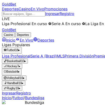
GoldBet
Deportes
Casino
En Vivo
Promociones
Ingresar
Registro
LIVE
Liga Profesional
En curso
⚽
Serie A
En curso
⚽
La Liga
En
GoldBet
Casino
Deportes
Inicio
En Vivo
Deportes
Ligas Populares
⚽
Futbol
18
▸
Liga Profesional
Serie A (Brazil)
MLS
Primera División
Premi
🏀
Basketball
10
▸
🏒
Hockey
7
▸
⚾
Beisbol
4
▸
🏐
Volleyball
10
▸
🤾
Handball
10
▸
🏉
Rugby
10
▸
Ingresar
Registro
Inicio
/
Futbol
/
Bundesliga
Bundesliga