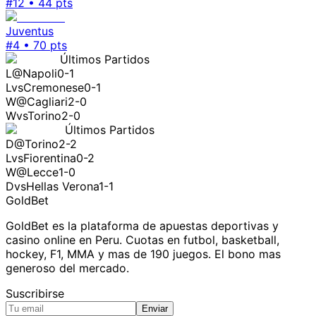
#
12
•
44
pts
Juventus
#
4
•
70
pts
Últimos Partidos
L
@
Napoli
0-1
L
vs
Cremonese
0-1
W
@
Cagliari
2-0
W
vs
Torino
2-0
Últimos Partidos
D
@
Torino
2-2
L
vs
Fiorentina
0-2
W
@
Lecce
1-0
D
vs
Hellas Verona
1-1
GoldBet
GoldBet es la plataforma de apuestas deportivas y
casino online en Peru. Cuotas en futbol, basketball,
hockey, F1, MMA y mas de 190 juegos. El bono mas
generoso del mercado.
Suscribirse
Enviar