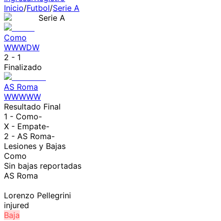
Inicio
/
Futbol
/
Serie A
Serie A
Como
W
W
W
D
W
2
-
1
Finalizado
AS Roma
W
W
W
W
W
Resultado Final
1 -
Como
-
X - Empate
-
2 -
AS Roma
-
Lesiones y Bajas
Como
Sin bajas reportadas
AS Roma
Lorenzo Pellegrini
injured
Baja