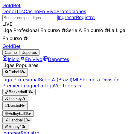
GoldBet
Deportes
Casino
En Vivo
Promociones
Ingresar
Registro
LIVE
Liga Profesional
En curso
⚽
Serie A
En curso
⚽
La Liga
En curso
⚽
GoldBet
Casino
Deportes
Inicio
En Vivo
Deportes
Ligas Populares
⚽
Futbol
18
▸
Liga Profesional
Serie A (Brazil)
MLS
Primera División
Premier League
La Liga
Ver todos →
🏀
Basketball
10
▸
🏒
Hockey
7
▸
⚾
Beisbol
4
▸
🏐
Volleyball
10
▸
🤾
Handball
10
▸
🏉
Rugby
10
▸
Ingresar
Registro