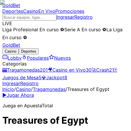
GoldBet
Deportes
Casino
En Vivo
Promociones
Ingresar
Registro
LIVE
Liga Profesional
En curso
⚽
Serie A
En curso
⚽
La Liga
En curso
⚽
GoldBet
Casino
Deportes
Lobby
Populares
Nuevos
Categorías
🎰
Tragamonedas
201
🎥
Casino en Vivo
30
🚀
Crash
21
🃏
Juegos de Mesa
5
💎
Jackpot
8
Ingresar
Registro
Inicio
/
Casino
/
Tragamonedas
/
Treasures of Egypt
▶
Jugar Ahora
Juega en
ApuestaTotal
Treasures of Egypt