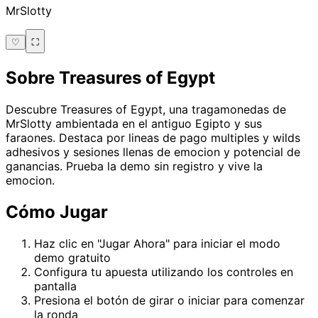
MrSlotty
♡
⛶
Sobre
Treasures of Egypt
Descubre Treasures of Egypt, una tragamonedas de
MrSlotty ambientada en el antiguo Egipto y sus
faraones. Destaca por lineas de pago multiples y wilds
adhesivos y sesiones llenas de emocion y potencial de
ganancias. Prueba la demo sin registro y vive la
emocion.
Cómo Jugar
Haz clic en "Jugar Ahora" para iniciar el modo
demo gratuito
Configura tu apuesta utilizando los controles en
pantalla
Presiona el botón de girar o iniciar para comenzar
la ronda