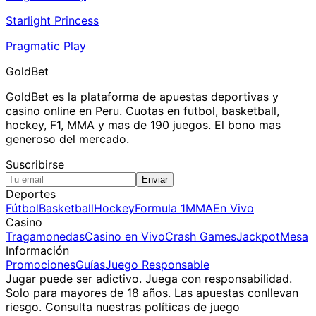
Starlight Princess
Pragmatic Play
GoldBet
GoldBet es la plataforma de apuestas deportivas y
casino online en Peru. Cuotas en futbol, basketball,
hockey, F1, MMA y mas de 190 juegos. El bono mas
generoso del mercado.
Suscribirse
Enviar
Deportes
Fútbol
Basketball
Hockey
Formula 1
MMA
En Vivo
Casino
Tragamonedas
Casino en Vivo
Crash Games
Jackpot
Mesa
Información
Promociones
Guías
Juego Responsable
Jugar puede ser adictivo. Juega con responsabilidad.
Solo para mayores de 18 años. Las apuestas conllevan
riesgo. Consulta nuestras políticas de
juego