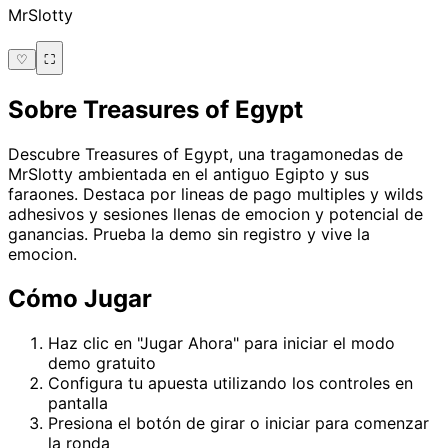
MrSlotty
♡
⛶
Sobre
Treasures of Egypt
Descubre Treasures of Egypt, una tragamonedas de
MrSlotty ambientada en el antiguo Egipto y sus
faraones. Destaca por lineas de pago multiples y wilds
adhesivos y sesiones llenas de emocion y potencial de
ganancias. Prueba la demo sin registro y vive la
emocion.
Cómo Jugar
Haz clic en "Jugar Ahora" para iniciar el modo
demo gratuito
Configura tu apuesta utilizando los controles en
pantalla
Presiona el botón de girar o iniciar para comenzar
la ronda