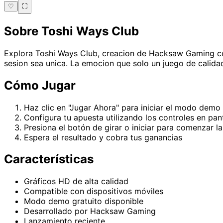
♡
⛶
Sobre
Toshi Ways Club
Explora Toshi Ways Club, creacion de Hacksaw Gaming co
sesion sea unica. La emocion que solo un juego de calida
Cómo Jugar
Haz clic en "Jugar Ahora" para iniciar el modo demo 
Configura tu apuesta utilizando los controles en pant
Presiona el botón de girar o iniciar para comenzar l
Espera el resultado y cobra tus ganancias
Características
Gráficos HD de alta calidad
Compatible con dispositivos móviles
Modo demo gratuito disponible
Desarrollado por
Hacksaw Gaming
Lanzamiento reciente