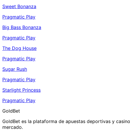
Sweet Bonanza
Pragmatic Play
Big Bass Bonanza
Pragmatic Play
The Dog House
Pragmatic Play
Sugar Rush
Pragmatic Play
Starlight Princess
Pragmatic Play
GoldBet
GoldBet es la plataforma de apuestas deportivas y casino
mercado.