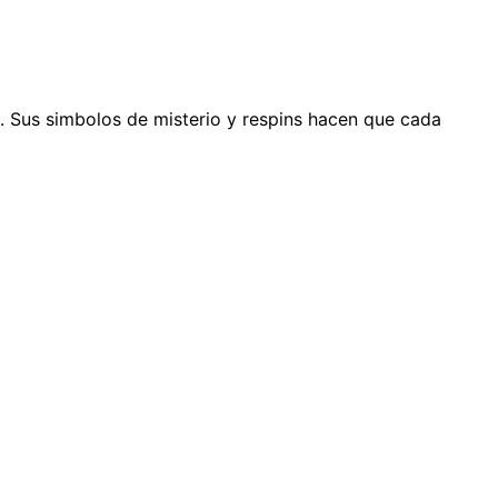
Sus simbolos de misterio y respins hacen que cada