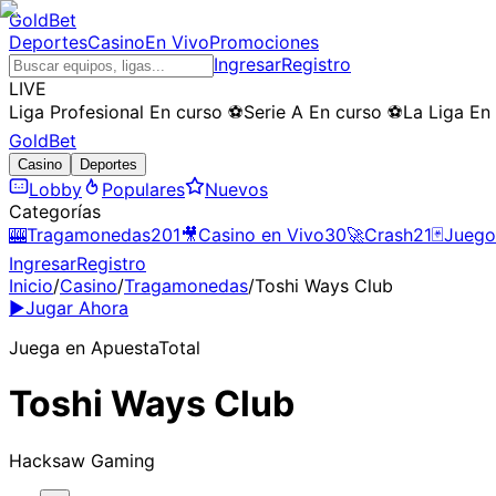
GoldBet
Deportes
Casino
En Vivo
Promociones
Ingresar
Registro
LIVE
Liga Profesional
En curso
⚽
Serie A
En curso
⚽
La Liga
En
GoldBet
Casino
Deportes
Lobby
Populares
Nuevos
Categorías
🎰
Tragamonedas
201
🎥
Casino en Vivo
30
🚀
Crash
21
🃏
Juego
Ingresar
Registro
Inicio
/
Casino
/
Tragamonedas
/
Toshi Ways Club
▶
Jugar Ahora
Juega en
ApuestaTotal
Toshi Ways Club
Hacksaw Gaming