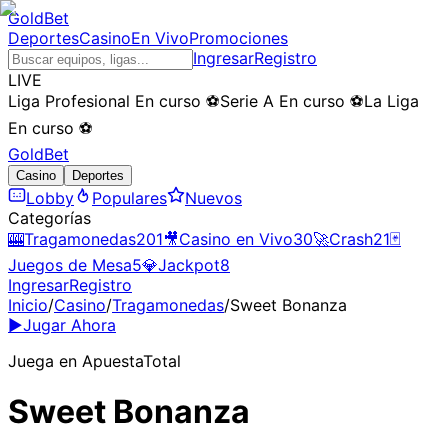
GoldBet
Deportes
Casino
En Vivo
Promociones
Ingresar
Registro
LIVE
Liga Profesional
En curso
⚽
Serie A
En curso
⚽
La Liga
En curso
⚽
GoldBet
Casino
Deportes
Lobby
Populares
Nuevos
Categorías
🎰
Tragamonedas
201
🎥
Casino en Vivo
30
🚀
Crash
21
🃏
Juegos de Mesa
5
💎
Jackpot
8
Ingresar
Registro
Inicio
/
Casino
/
Tragamonedas
/
Sweet Bonanza
▶
Jugar Ahora
Juega en
ApuestaTotal
Sweet Bonanza