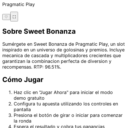
Pragmatic Play
♡
⛶
Sobre
Sweet Bonanza
Sumérgete en Sweet Bonanza de Pragmatic Play, un slot
inspirado en un universo de golosinas y premios. Incluye
mecanica de cascada y multiplicadores crecientes que
garantizan la combinacion perfecta de diversion y
recompensas. RTP: 96.51%.
Cómo Jugar
Haz clic en "Jugar Ahora" para iniciar el modo
demo gratuito
Configura tu apuesta utilizando los controles en
pantalla
Presiona el botón de girar o iniciar para comenzar
la ronda
Espera el resultado y cobra tus ganancias