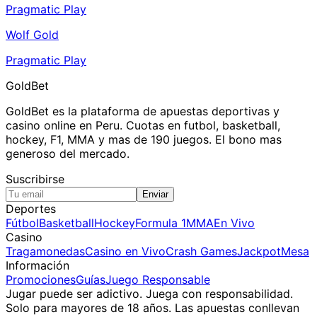
Pragmatic Play
Wolf Gold
Pragmatic Play
GoldBet
GoldBet es la plataforma de apuestas deportivas y
casino online en Peru. Cuotas en futbol, basketball,
hockey, F1, MMA y mas de 190 juegos. El bono mas
generoso del mercado.
Suscribirse
Enviar
Deportes
Fútbol
Basketball
Hockey
Formula 1
MMA
En Vivo
Casino
Tragamonedas
Casino en Vivo
Crash Games
Jackpot
Mesa
Información
Promociones
Guías
Juego Responsable
Jugar puede ser adictivo. Juega con responsabilidad.
Solo para mayores de 18 años. Las apuestas conllevan