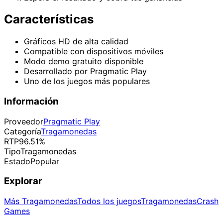
Características
Gráficos HD de alta calidad
Compatible con dispositivos móviles
Modo demo gratuito disponible
Desarrollado por
Pragmatic Play
Uno de los juegos más populares
Información
Proveedor
Pragmatic Play
Categoría
Tragamonedas
RTP
96.51
%
Tipo
Tragamonedas
Estado
Popular
Explorar
Más
Tragamonedas
Todos los juegos
Tragamonedas
Crash
Games