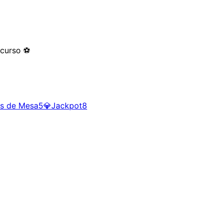
 curso
⚽
s de Mesa
5
💎
Jackpot
8