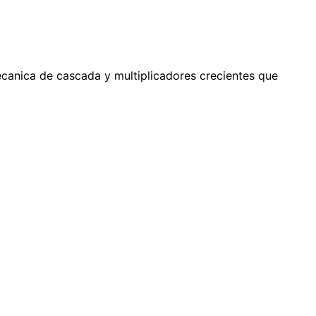
ecanica de cascada y multiplicadores crecientes que