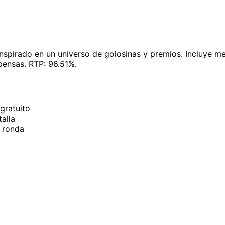
nspirado en un universo de golosinas y premios. Incluye m
pensas. RTP: 96.51%.
gratuito
alla
a ronda