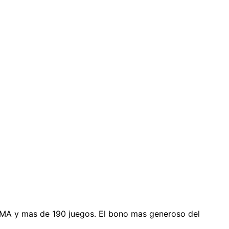
, MMA y mas de 190 juegos. El bono mas generoso del