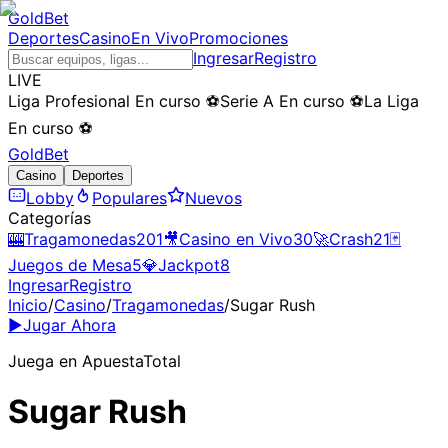
GoldBet
Deportes
Casino
En Vivo
Promociones
Ingresar
Registro
LIVE
Liga Profesional
En curso
⚽
Serie A
En curso
⚽
La Liga
En curso
⚽
GoldBet
Casino
Deportes
Lobby
Populares
Nuevos
Categorías
🎰
Tragamonedas
201
🎥
Casino en Vivo
30
🚀
Crash
21
🃏
Juegos de Mesa
5
💎
Jackpot
8
Ingresar
Registro
Inicio
/
Casino
/
Tragamonedas
/
Sugar Rush
▶
Jugar Ahora
Juega en
ApuestaTotal
Sugar Rush