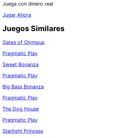
Juega con dinero real
Jugar Ahora
Juegos Similares
Gates of Olympus
Pragmatic Play
Sweet Bonanza
Pragmatic Play
Big Bass Bonanza
Pragmatic Play
The Dog House
Pragmatic Play
Starlight Princess