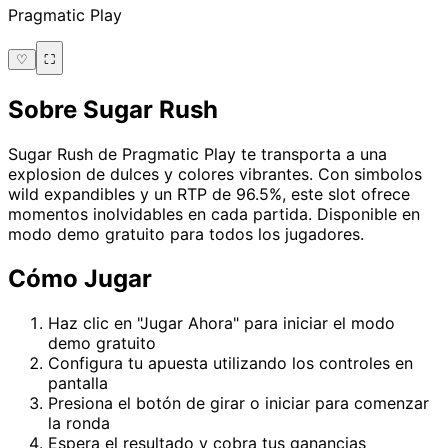
Pragmatic Play
♡
⛶
Sobre
Sugar Rush
Sugar Rush de Pragmatic Play te transporta a una
explosion de dulces y colores vibrantes. Con simbolos
wild expandibles y un RTP de 96.5%, este slot ofrece
momentos inolvidables en cada partida. Disponible en
modo demo gratuito para todos los jugadores.
Cómo Jugar
Haz clic en "Jugar Ahora" para iniciar el modo
demo gratuito
Configura tu apuesta utilizando los controles en
pantalla
Presiona el botón de girar o iniciar para comenzar
la ronda
Espera el resultado y cobra tus ganancias