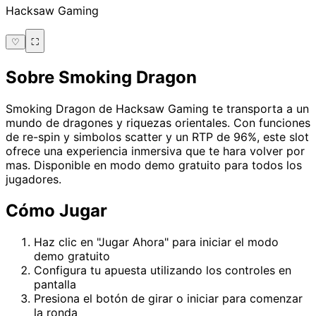
Hacksaw Gaming
♡
⛶
Sobre
Smoking Dragon
Smoking Dragon de Hacksaw Gaming te transporta a un
mundo de dragones y riquezas orientales. Con funciones
de re-spin y simbolos scatter y un RTP de 96%, este slot
ofrece una experiencia inmersiva que te hara volver por
mas. Disponible en modo demo gratuito para todos los
jugadores.
Cómo Jugar
Haz clic en "Jugar Ahora" para iniciar el modo
demo gratuito
Configura tu apuesta utilizando los controles en
pantalla
Presiona el botón de girar o iniciar para comenzar
la ronda