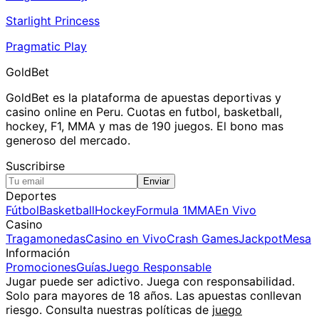
Starlight Princess
Pragmatic Play
GoldBet
GoldBet es la plataforma de apuestas deportivas y
casino online en Peru. Cuotas en futbol, basketball,
hockey, F1, MMA y mas de 190 juegos. El bono mas
generoso del mercado.
Suscribirse
Enviar
Deportes
Fútbol
Basketball
Hockey
Formula 1
MMA
En Vivo
Casino
Tragamonedas
Casino en Vivo
Crash Games
Jackpot
Mesa
Información
Promociones
Guías
Juego Responsable
Jugar puede ser adictivo. Juega con responsabilidad.
Solo para mayores de 18 años. Las apuestas conllevan
riesgo. Consulta nuestras políticas de
juego