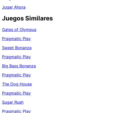
Jugar Ahora
Juegos Similares
Gates of Olympus
Pragmatic Play
Sweet Bonanza
Pragmatic Play
Big Bass Bonanza
Pragmatic Play
The Dog House
Pragmatic Play
Sugar Rush
Pragmatic Play