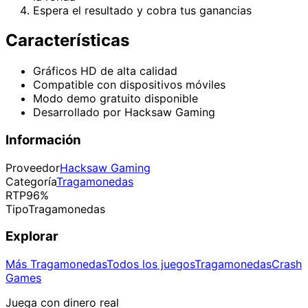
Espera el resultado y cobra tus ganancias
Características
Gráficos HD de alta calidad
Compatible con dispositivos móviles
Modo demo gratuito disponible
Desarrollado por
Hacksaw Gaming
Información
Proveedor
Hacksaw Gaming
Categoría
Tragamonedas
RTP
96
%
Tipo
Tragamonedas
Explorar
Más
Tragamonedas
Todos los juegos
Tragamonedas
Crash
Games
Juega con dinero real