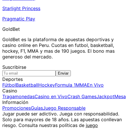
Starlight Princess
Pragmatic Play
GoldBet
GoldBet es la plataforma de apuestas deportivas y
casino online en Peru. Cuotas en futbol, basketball,
hockey, F1, MMA y mas de 190 juegos. El bono mas
generoso del mercado.
Suscribirse
Enviar
Deportes
Fútbol
Basketball
Hockey
Formula 1
MMA
En Vivo
Casino
Tragamonedas
Casino en Vivo
Crash Games
Jackpot
Mesa
Información
Promociones
Guías
Juego Responsable
Jugar puede ser adictivo. Juega con responsabilidad.
Solo para mayores de 18 años. Las apuestas conllevan
riesgo. Consulta nuestras políticas de
juego