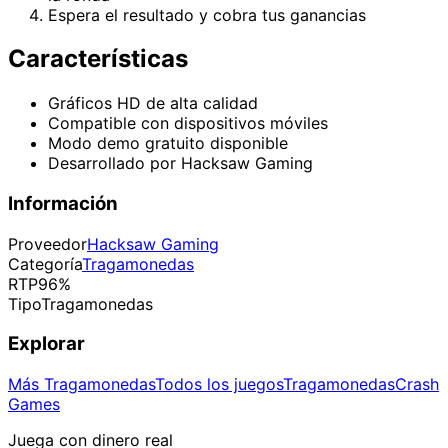
Espera el resultado y cobra tus ganancias
Características
Gráficos HD de alta calidad
Compatible con dispositivos móviles
Modo demo gratuito disponible
Desarrollado por
Hacksaw Gaming
Información
Proveedor
Hacksaw Gaming
Categoría
Tragamonedas
RTP
96
%
Tipo
Tragamonedas
Explorar
Más
Tragamonedas
Todos los juegos
Tragamonedas
Crash
Games
Juega con dinero real