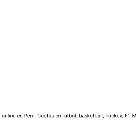
 online en Peru. Cuotas en futbol, basketball, hockey, F1