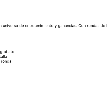
un universo de entretenimiento y ganancias. Con rondas de 
gratuito
alla
a ronda