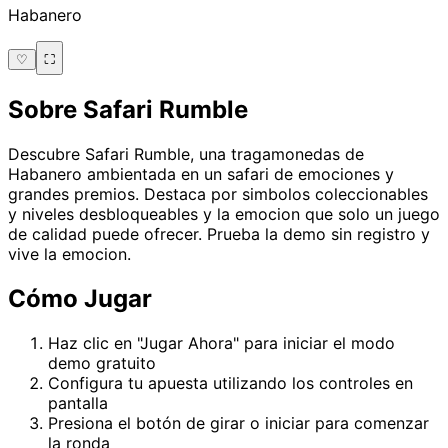
Habanero
♡
⛶
Sobre
Safari Rumble
Descubre Safari Rumble, una tragamonedas de
Habanero ambientada en un safari de emociones y
grandes premios. Destaca por simbolos coleccionables
y niveles desbloqueables y la emocion que solo un juego
de calidad puede ofrecer. Prueba la demo sin registro y
vive la emocion.
Cómo Jugar
Haz clic en "Jugar Ahora" para iniciar el modo
demo gratuito
Configura tu apuesta utilizando los controles en
pantalla
Presiona el botón de girar o iniciar para comenzar
la ronda