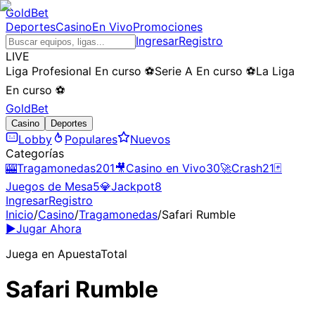
GoldBet
Deportes
Casino
En Vivo
Promociones
Ingresar
Registro
LIVE
Liga Profesional
En curso
⚽
Serie A
En curso
⚽
La Liga
En curso
⚽
GoldBet
Casino
Deportes
Lobby
Populares
Nuevos
Categorías
🎰
Tragamonedas
201
🎥
Casino en Vivo
30
🚀
Crash
21
🃏
Juegos de Mesa
5
💎
Jackpot
8
Ingresar
Registro
Inicio
/
Casino
/
Tragamonedas
/
Safari Rumble
▶
Jugar Ahora
Juega en
ApuestaTotal
Safari Rumble