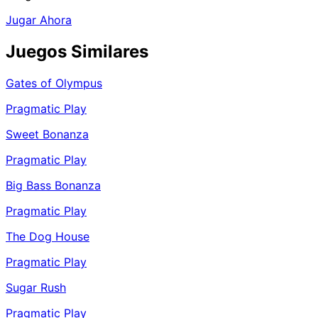
Jugar Ahora
Juegos Similares
Gates of Olympus
Pragmatic Play
Sweet Bonanza
Pragmatic Play
Big Bass Bonanza
Pragmatic Play
The Dog House
Pragmatic Play
Sugar Rush
Pragmatic Play