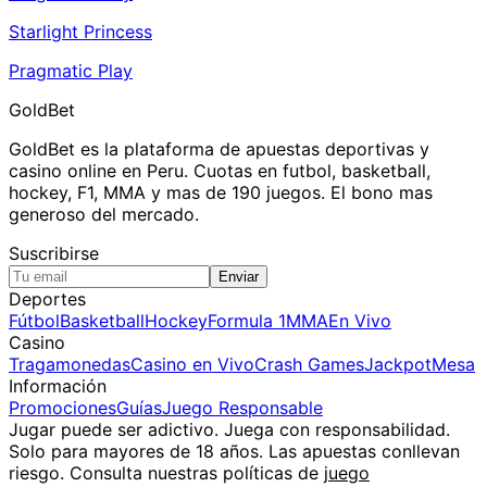
Starlight Princess
Pragmatic Play
GoldBet
GoldBet es la plataforma de apuestas deportivas y
casino online en Peru. Cuotas en futbol, basketball,
hockey, F1, MMA y mas de 190 juegos. El bono mas
generoso del mercado.
Suscribirse
Enviar
Deportes
Fútbol
Basketball
Hockey
Formula 1
MMA
En Vivo
Casino
Tragamonedas
Casino en Vivo
Crash Games
Jackpot
Mesa
Información
Promociones
Guías
Juego Responsable
Jugar puede ser adictivo. Juega con responsabilidad.
Solo para mayores de 18 años. Las apuestas conllevan
riesgo. Consulta nuestras políticas de
juego