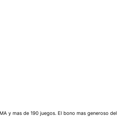
, MMA y mas de 190 juegos. El bono mas generoso del