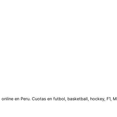
 online en Peru. Cuotas en futbol, basketball, hockey, F1