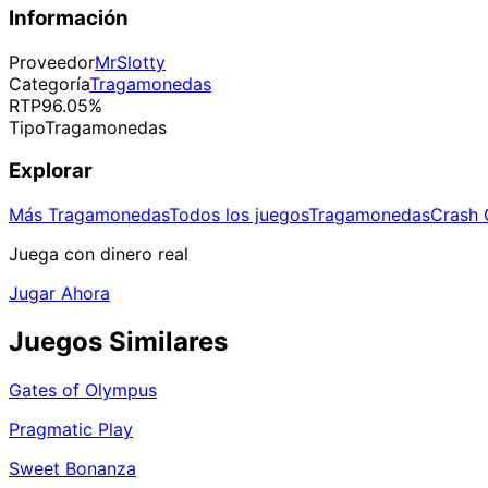
Información
Proveedor
MrSlotty
Categoría
Tragamonedas
RTP
96.05
%
Tipo
Tragamonedas
Explorar
Más
Tragamonedas
Todos los juegos
Tragamonedas
Crash
Juega con dinero real
Jugar Ahora
Juegos Similares
Gates of Olympus
Pragmatic Play
Sweet Bonanza