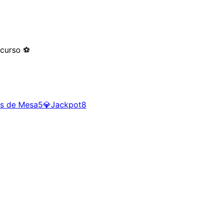
 curso
⚽
s de Mesa
5
💎
Jackpot
8