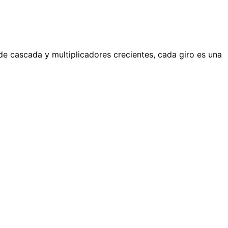
e cascada y multiplicadores crecientes, cada giro es una