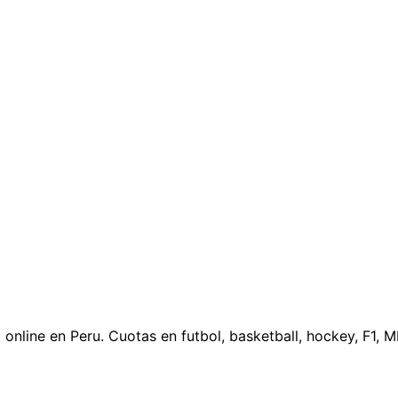
 online en Peru. Cuotas en futbol, basketball, hockey, F1