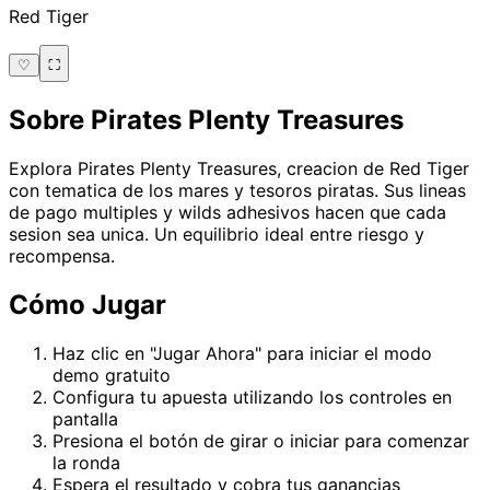
Red Tiger
♡
⛶
Sobre
Pirates Plenty Treasures
Explora Pirates Plenty Treasures, creacion de Red Tiger
con tematica de los mares y tesoros piratas. Sus lineas
de pago multiples y wilds adhesivos hacen que cada
sesion sea unica. Un equilibrio ideal entre riesgo y
recompensa.
Cómo Jugar
Haz clic en "Jugar Ahora" para iniciar el modo
demo gratuito
Configura tu apuesta utilizando los controles en
pantalla
Presiona el botón de girar o iniciar para comenzar
la ronda
Espera el resultado y cobra tus ganancias