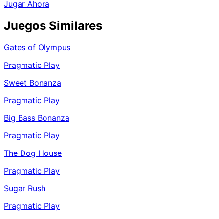
Jugar Ahora
Juegos Similares
Gates of Olympus
Pragmatic Play
Sweet Bonanza
Pragmatic Play
Big Bass Bonanza
Pragmatic Play
The Dog House
Pragmatic Play
Sugar Rush
Pragmatic Play