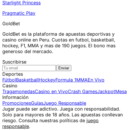
Starlight Princess
Pragmatic Play
GoldBet
GoldBet es la plataforma de apuestas deportivas y
casino online en Peru. Cuotas en futbol, basketball,
hockey, F1, MMA y mas de 190 juegos. El bono mas
generoso del mercado.
Suscribirse
Enviar
Deportes
Fútbol
Basketball
Hockey
Formula 1
MMA
En Vivo
Casino
Tragamonedas
Casino en Vivo
Crash Games
Jackpot
Mesa
Información
Promociones
Guías
Juego Responsable
Jugar puede ser adictivo. Juega con responsabilidad.
Solo para mayores de 18 años. Las apuestas conllevan
riesgo. Consulta nuestras políticas de
juego
responsable
.