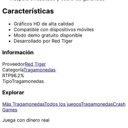
Características
Gráficos HD de alta calidad
Compatible con dispositivos móviles
Modo demo gratuito disponible
Desarrollado por
Red Tiger
Información
Proveedor
Red Tiger
Categoría
Tragamonedas
RTP
96.2
%
Tipo
Tragamonedas
Explorar
Más
Tragamonedas
Todos los juegos
Tragamonedas
Crash
Games
Juega con dinero real