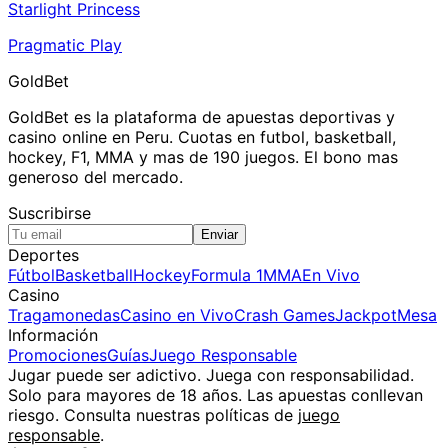
Starlight Princess
Pragmatic Play
GoldBet
GoldBet es la plataforma de apuestas deportivas y
casino online en Peru. Cuotas en futbol, basketball,
hockey, F1, MMA y mas de 190 juegos. El bono mas
generoso del mercado.
Suscribirse
Enviar
Deportes
Fútbol
Basketball
Hockey
Formula 1
MMA
En Vivo
Casino
Tragamonedas
Casino en Vivo
Crash Games
Jackpot
Mesa
Información
Promociones
Guías
Juego Responsable
Jugar puede ser adictivo. Juega con responsabilidad.
Solo para mayores de 18 años. Las apuestas conllevan
riesgo. Consulta nuestras políticas de
juego
responsable
.