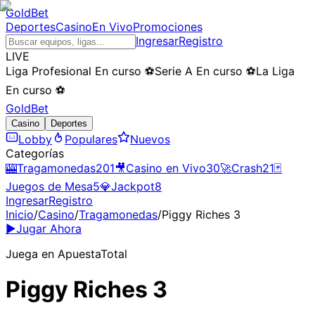
GoldBet
Deportes
Casino
En Vivo
Promociones
Ingresar
Registro
LIVE
Liga Profesional
En curso
⚽
Serie A
En curso
⚽
La Liga
En curso
⚽
GoldBet
Casino
Deportes
Lobby
Populares
Nuevos
Categorías
🎰
Tragamonedas
201
🎥
Casino en Vivo
30
🚀
Crash
21
🃏
Juegos de Mesa
5
💎
Jackpot
8
Ingresar
Registro
Inicio
/
Casino
/
Tragamonedas
/
Piggy Riches 3
▶
Jugar Ahora
Juega en
ApuestaTotal
Piggy Riches 3