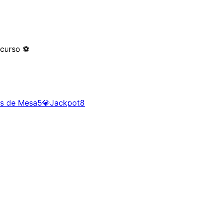
 curso
⚽
s de Mesa
5
💎
Jackpot
8