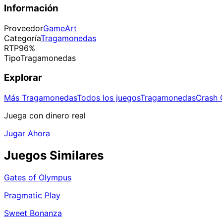
Información
Proveedor
GameArt
Categoría
Tragamonedas
RTP
96
%
Tipo
Tragamonedas
Explorar
Más
Tragamonedas
Todos los juegos
Tragamonedas
Crash
Juega con dinero real
Jugar Ahora
Juegos Similares
Gates of Olympus
Pragmatic Play
Sweet Bonanza