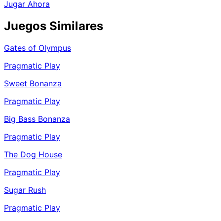
Jugar Ahora
Juegos Similares
Gates of Olympus
Pragmatic Play
Sweet Bonanza
Pragmatic Play
Big Bass Bonanza
Pragmatic Play
The Dog House
Pragmatic Play
Sugar Rush
Pragmatic Play