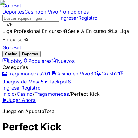
GoldBet
Deportes
Casino
En Vivo
Promociones
Ingresar
Registro
LIVE
Liga Profesional
En curso
⚽
Serie A
En curso
⚽
La Liga
En curso
⚽
GoldBet
Casino
Deportes
Lobby
Populares
Nuevos
Categorías
🎰
Tragamonedas
201
🎥
Casino en Vivo
30
🚀
Crash
21
🃏
Juegos de Mesa
5
💎
Jackpot
8
Ingresar
Registro
Inicio
/
Casino
/
Tragamonedas
/
Perfect Kick
▶
Jugar Ahora
Juega en
ApuestaTotal
Perfect Kick