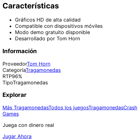
Características
Gráficos HD de alta calidad
Compatible con dispositivos móviles
Modo demo gratuito disponible
Desarrollado por
Tom Horn
Información
Proveedor
Tom Horn
Categoría
Tragamonedas
RTP
96
%
Tipo
Tragamonedas
Explorar
Más
Tragamonedas
Todos los juegos
Tragamonedas
Crash
Games
Juega con dinero real
Jugar Ahora