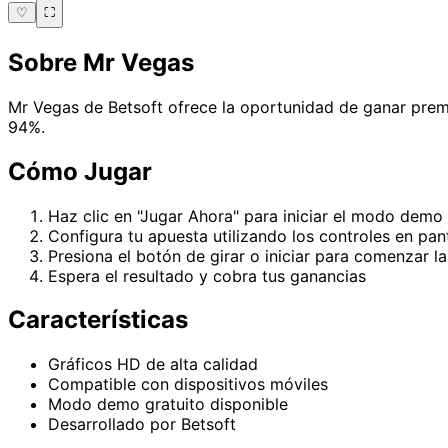
♡
⛶
Sobre
Mr Vegas
Mr Vegas de Betsoft ofrece la oportunidad de ganar premi
94%.
Cómo Jugar
Haz clic en "Jugar Ahora" para iniciar el modo demo 
Configura tu apuesta utilizando los controles en pant
Presiona el botón de girar o iniciar para comenzar l
Espera el resultado y cobra tus ganancias
Características
Gráficos HD de alta calidad
Compatible con dispositivos móviles
Modo demo gratuito disponible
Desarrollado por
Betsoft