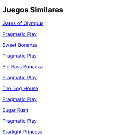
Juegos Similares
Gates of Olympus
Pragmatic Play
Sweet Bonanza
Pragmatic Play
Big Bass Bonanza
Pragmatic Play
The Dog House
Pragmatic Play
Sugar Rush
Pragmatic Play
Starlight Princess