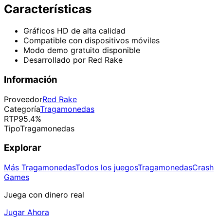
Características
Gráficos HD de alta calidad
Compatible con dispositivos móviles
Modo demo gratuito disponible
Desarrollado por
Red Rake
Información
Proveedor
Red Rake
Categoría
Tragamonedas
RTP
95.4
%
Tipo
Tragamonedas
Explorar
Más
Tragamonedas
Todos los juegos
Tragamonedas
Crash
Games
Juega con dinero real
Jugar Ahora