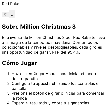
Red Rake
♡
⛶
Sobre
Million Christmas 3
El universo de Million Christmas 3 por Red Rake te lleva
a la magia de la temporada navidena. Con simbolos
coleccionables y niveles desbloqueables, cada giro es
una oportunidad de ganar. RTP del 95.4%.
Cómo Jugar
Haz clic en "Jugar Ahora" para iniciar el modo
demo gratuito
Configura tu apuesta utilizando los controles en
pantalla
Presiona el botón de girar o iniciar para comenzar
la ronda
Espera el resultado y cobra tus ganancias