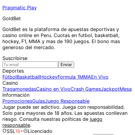
Pragmatic Play
GoldBet
GoldBet es la plataforma de apuestas deportivas y
casino online en Peru. Cuotas en futbol, basketball,
hockey, F1, MMA y mas de 190 juegos. El bono mas
generoso del mercado.
Suscribirse
Enviar
Deportes
Fútbol
Basketball
Hockey
Formula 1
MMA
En Vivo
Casino
Tragamonedas
Casino en Vivo
Crash Games
Jackpot
Mesa
Información
Promociones
Guías
Juego Responsable
Jugar puede ser adictivo. Juega con responsabilidad.
Solo para mayores de 18 años. Las apuestas conllevan
riesgo. Consulta nuestras políticas de
juego
responsable
.
SSL
18+
Licenciado