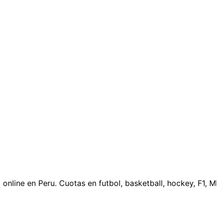
 online en Peru. Cuotas en futbol, basketball, hockey, F1