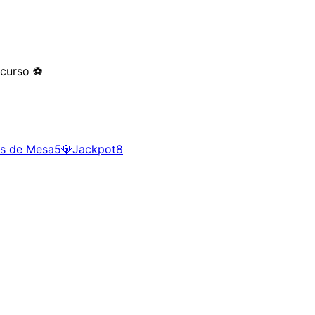
 curso
⚽
s de Mesa
5
💎
Jackpot
8