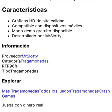
Características
Gráficos HD de alta calidad
Compatible con dispositivos móviles
Modo demo gratuito disponible
Desarrollado por
MrSlotty
Información
Proveedor
MrSlotty
Categoría
Tragamonedas
RTP
96
%
Tipo
Tragamonedas
Explorar
Más
Tragamonedas
Todos los juegos
Tragamonedas
Crash
Games
Juega con dinero real