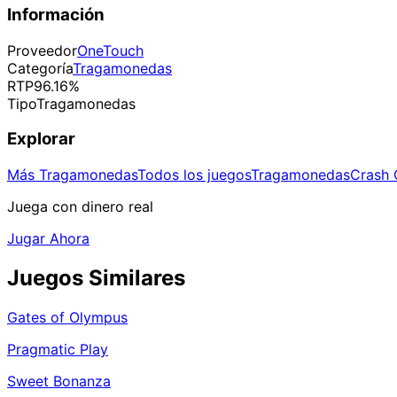
Información
Proveedor
OneTouch
Categoría
Tragamonedas
RTP
96.16
%
Tipo
Tragamonedas
Explorar
Más
Tragamonedas
Todos los juegos
Tragamonedas
Crash
Juega con dinero real
Jugar Ahora
Juegos Similares
Gates of Olympus
Pragmatic Play
Sweet Bonanza