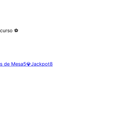
 curso
⚽
s de Mesa
5
💎
Jackpot
8