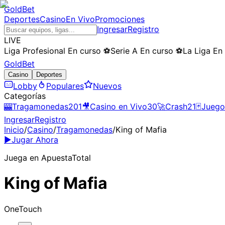
GoldBet
Deportes
Casino
En Vivo
Promociones
Ingresar
Registro
LIVE
Liga Profesional
En curso
⚽
Serie A
En curso
⚽
La Liga
En
GoldBet
Casino
Deportes
Lobby
Populares
Nuevos
Categorías
🎰
Tragamonedas
201
🎥
Casino en Vivo
30
🚀
Crash
21
🃏
Juego
Ingresar
Registro
Inicio
/
Casino
/
Tragamonedas
/
King of Mafia
▶
Jugar Ahora
Juega en
ApuestaTotal
King of Mafia
OneTouch