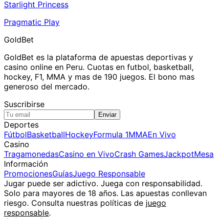
Starlight Princess
Pragmatic Play
GoldBet
GoldBet es la plataforma de apuestas deportivas y
casino online en Peru. Cuotas en futbol, basketball,
hockey, F1, MMA y mas de 190 juegos. El bono mas
generoso del mercado.
Suscribirse
Enviar
Deportes
Fútbol
Basketball
Hockey
Formula 1
MMA
En Vivo
Casino
Tragamonedas
Casino en Vivo
Crash Games
Jackpot
Mesa
Información
Promociones
Guías
Juego Responsable
Jugar puede ser adictivo. Juega con responsabilidad.
Solo para mayores de 18 años. Las apuestas conllevan
riesgo. Consulta nuestras políticas de
juego
responsable
.