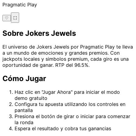
Pragmatic Play
♡
⛶
Sobre
Jokers Jewels
El universo de Jokers Jewels por Pragmatic Play te lleva
a un mundo de emociones y grandes premios. Con
jackpots locales y simbolos premium, cada giro es una
oportunidad de ganar. RTP del 96.5%.
Cómo Jugar
Haz clic en "Jugar Ahora" para iniciar el modo
demo gratuito
Configura tu apuesta utilizando los controles en
pantalla
Presiona el botón de girar o iniciar para comenzar
la ronda
Espera el resultado y cobra tus ganancias