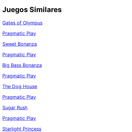
Juegos Similares
Gates of Olympus
Pragmatic Play
Sweet Bonanza
Pragmatic Play
Big Bass Bonanza
Pragmatic Play
The Dog House
Pragmatic Play
Sugar Rush
Pragmatic Play
Starlight Princess