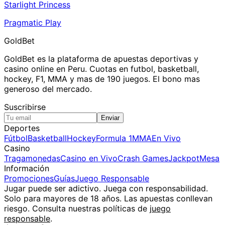
Starlight Princess
Pragmatic Play
GoldBet
GoldBet es la plataforma de apuestas deportivas y
casino online en Peru. Cuotas en futbol, basketball,
hockey, F1, MMA y mas de 190 juegos. El bono mas
generoso del mercado.
Suscribirse
Enviar
Deportes
Fútbol
Basketball
Hockey
Formula 1
MMA
En Vivo
Casino
Tragamonedas
Casino en Vivo
Crash Games
Jackpot
Mesa
Información
Promociones
Guías
Juego Responsable
Jugar puede ser adictivo. Juega con responsabilidad.
Solo para mayores de 18 años. Las apuestas conllevan
riesgo. Consulta nuestras políticas de
juego
responsable
.