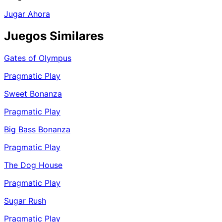
Jugar Ahora
Juegos Similares
Gates of Olympus
Pragmatic Play
Sweet Bonanza
Pragmatic Play
Big Bass Bonanza
Pragmatic Play
The Dog House
Pragmatic Play
Sugar Rush
Pragmatic Play