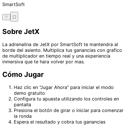
SmartSoft
♡
⛶
Sobre
JetX
La adrenalina de JetX por SmartSoft te mantendra al
borde del asiento. Multiplica tus ganancias con grafico
de multiplicador en tiempo real y una experiencia
inmersiva que te hara volver por mas.
Cómo Jugar
Haz clic en "Jugar Ahora" para iniciar el modo
demo gratuito
Configura tu apuesta utilizando los controles en
pantalla
Presiona el botón de girar o iniciar para comenzar
la ronda
Espera el resultado y cobra tus ganancias