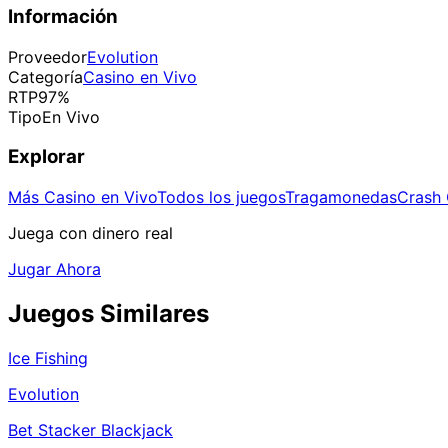
Información
Proveedor
Evolution
Categoría
Casino en Vivo
RTP
97
%
Tipo
En Vivo
Explorar
Más
Casino en Vivo
Todos los juegos
Tragamonedas
Crash
Juega con dinero real
Jugar Ahora
Juegos Similares
Ice Fishing
Evolution
Bet Stacker Blackjack