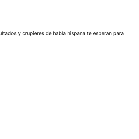
esultados y crupieres de habla hispana te esperan para