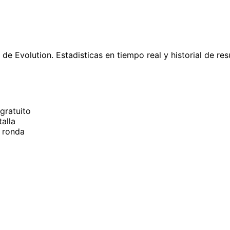
 de Evolution. Estadisticas en tiempo real y historial de r
gratuito
alla
a ronda