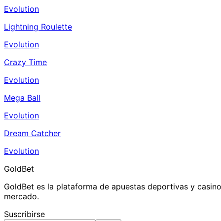
Evolution
Lightning Roulette
Evolution
Crazy Time
Evolution
Mega Ball
Evolution
Dream Catcher
Evolution
GoldBet
GoldBet es la plataforma de apuestas deportivas y casino
mercado.
Suscribirse