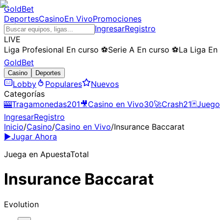
GoldBet
Deportes
Casino
En Vivo
Promociones
Ingresar
Registro
LIVE
Liga Profesional
En curso
⚽
Serie A
En curso
⚽
La Liga
En
GoldBet
Casino
Deportes
Lobby
Populares
Nuevos
Categorías
🎰
Tragamonedas
201
🎥
Casino en Vivo
30
🚀
Crash
21
🃏
Juego
Ingresar
Registro
Inicio
/
Casino
/
Casino en Vivo
/
Insurance Baccarat
▶
Jugar Ahora
Juega en
ApuestaTotal
Insurance Baccarat
Evolution