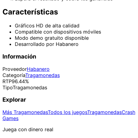
Características
Gráficos HD de alta calidad
Compatible con dispositivos móviles
Modo demo gratuito disponible
Desarrollado por
Habanero
Información
Proveedor
Habanero
Categoría
Tragamonedas
RTP
96.44
%
Tipo
Tragamonedas
Explorar
Más
Tragamonedas
Todos los juegos
Tragamonedas
Crash
Games
Juega con dinero real