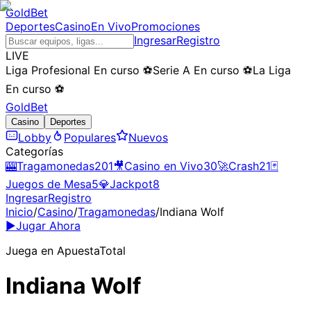
GoldBet
Deportes
Casino
En Vivo
Promociones
Ingresar
Registro
LIVE
Liga Profesional
En curso
⚽
Serie A
En curso
⚽
La Liga
En curso
⚽
GoldBet
Casino
Deportes
Lobby
Populares
Nuevos
Categorías
🎰
Tragamonedas
201
🎥
Casino en Vivo
30
🚀
Crash
21
🃏
Juegos de Mesa
5
💎
Jackpot
8
Ingresar
Registro
Inicio
/
Casino
/
Tragamonedas
/
Indiana Wolf
▶
Jugar Ahora
Juega en
ApuestaTotal
Indiana Wolf