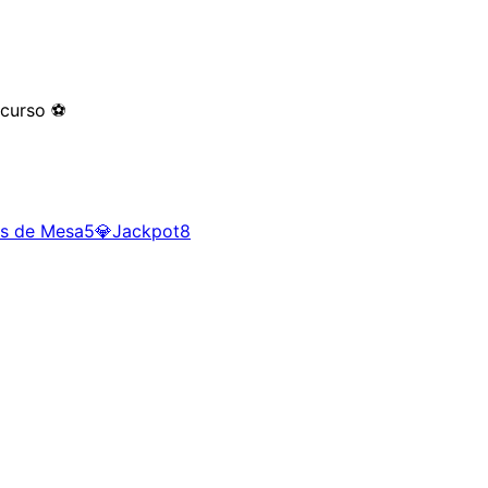
 curso
⚽
s de Mesa
5
💎
Jackpot
8