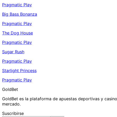
Pragmatic Play
Big Bass Bonanza
Pragmatic Play
The Dog House
Pragmatic Play
Sugar Rush
Pragmatic Play
Starlight Princess
Pragmatic Play
GoldBet
GoldBet es la plataforma de apuestas deportivas y casino
mercado.
Suscribirse