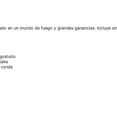
irado en un mundo de fuego y grandes ganancias. Incluye 
gratuito
alla
a ronda