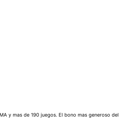
, MMA y mas de 190 juegos. El bono mas generoso del