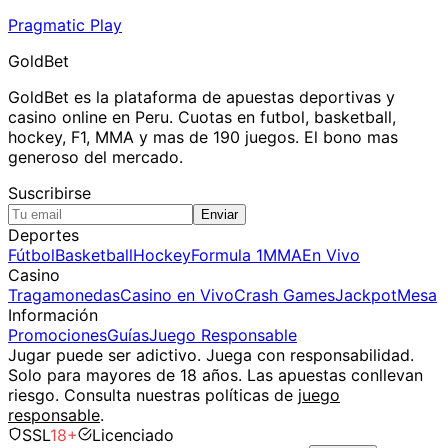
Pragmatic Play
GoldBet
GoldBet es la plataforma de apuestas deportivas y
casino online en Peru. Cuotas en futbol, basketball,
hockey, F1, MMA y mas de 190 juegos. El bono mas
generoso del mercado.
Suscribirse
Enviar
Deportes
Fútbol
Basketball
Hockey
Formula 1
MMA
En Vivo
Casino
Tragamonedas
Casino en Vivo
Crash Games
Jackpot
Mesa
Información
Promociones
Guías
Juego Responsable
Jugar puede ser adictivo. Juega con responsabilidad.
Solo para mayores de 18 años. Las apuestas conllevan
riesgo. Consulta nuestras políticas de
juego
responsable
.
SSL
18+
Licenciado