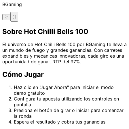
BGaming
♡
⛶
Sobre
Hot Chilli Bells 100
El universo de Hot Chilli Bells 100 por BGaming te lleva a
un mundo de fuego y grandes ganancias. Con carretes
expandibles y mecanicas innovadoras, cada giro es una
oportunidad de ganar. RTP del 97%.
Cómo Jugar
Haz clic en "Jugar Ahora" para iniciar el modo
demo gratuito
Configura tu apuesta utilizando los controles en
pantalla
Presiona el botón de girar o iniciar para comenzar
la ronda
Espera el resultado y cobra tus ganancias