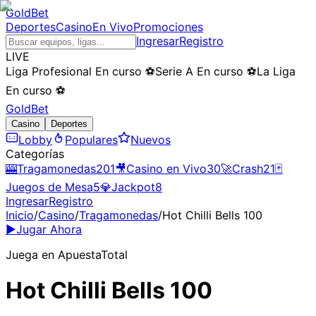
GoldBet
Deportes
Casino
En Vivo
Promociones
Ingresar
Registro
LIVE
Liga Profesional
En curso
⚽
Serie A
En curso
⚽
La Liga
En curso
⚽
GoldBet
Casino
Deportes
Lobby
Populares
Nuevos
Categorías
🎰
Tragamonedas
201
🎥
Casino en Vivo
30
🚀
Crash
21
🃏
Juegos de Mesa
5
💎
Jackpot
8
Ingresar
Registro
Inicio
/
Casino
/
Tragamonedas
/
Hot Chilli Bells 100
▶
Jugar Ahora
Juega en
ApuestaTotal
Hot Chilli Bells 100