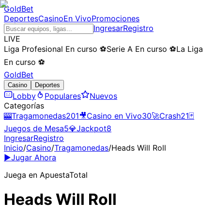
GoldBet
Deportes
Casino
En Vivo
Promociones
Ingresar
Registro
LIVE
Liga Profesional
En curso
⚽
Serie A
En curso
⚽
La Liga
En curso
⚽
GoldBet
Casino
Deportes
Lobby
Populares
Nuevos
Categorías
🎰
Tragamonedas
201
🎥
Casino en Vivo
30
🚀
Crash
21
🃏
Juegos de Mesa
5
💎
Jackpot
8
Ingresar
Registro
Inicio
/
Casino
/
Tragamonedas
/
Heads Will Roll
▶
Jugar Ahora
Juega en
ApuestaTotal
Heads Will Roll