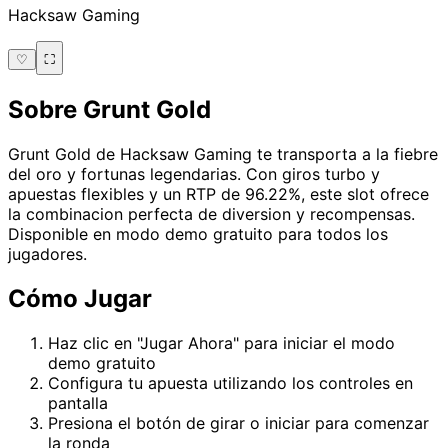
Hacksaw Gaming
♡
⛶
Sobre
Grunt Gold
Grunt Gold de Hacksaw Gaming te transporta a la fiebre
del oro y fortunas legendarias. Con giros turbo y
apuestas flexibles y un RTP de 96.22%, este slot ofrece
la combinacion perfecta de diversion y recompensas.
Disponible en modo demo gratuito para todos los
jugadores.
Cómo Jugar
Haz clic en "Jugar Ahora" para iniciar el modo
demo gratuito
Configura tu apuesta utilizando los controles en
pantalla
Presiona el botón de girar o iniciar para comenzar
la ronda