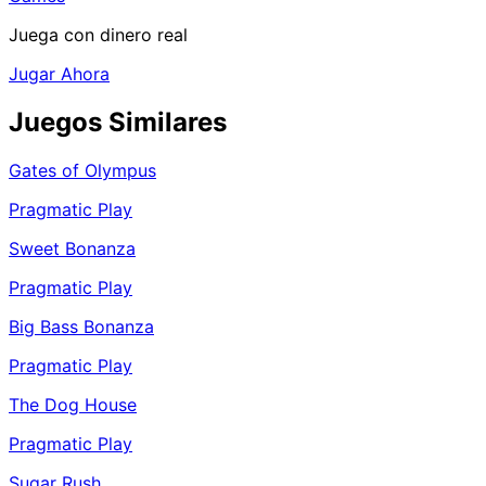
Juega con dinero real
Jugar Ahora
Juegos Similares
Gates of Olympus
Pragmatic Play
Sweet Bonanza
Pragmatic Play
Big Bass Bonanza
Pragmatic Play
The Dog House
Pragmatic Play
Sugar Rush