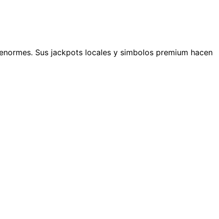
 enormes. Sus jackpots locales y simbolos premium hacen