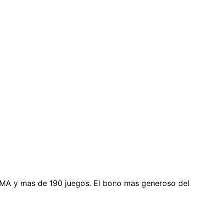
, MMA y mas de 190 juegos. El bono mas generoso del