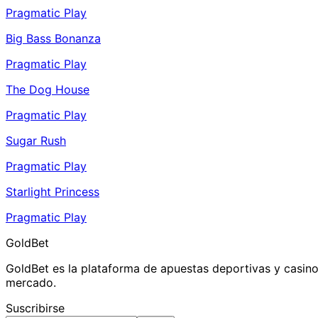
Pragmatic Play
Big Bass Bonanza
Pragmatic Play
The Dog House
Pragmatic Play
Sugar Rush
Pragmatic Play
Starlight Princess
Pragmatic Play
GoldBet
GoldBet es la plataforma de apuestas deportivas y casino
mercado.
Suscribirse