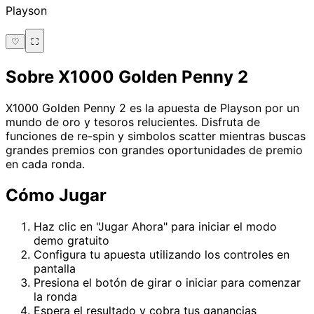
Playson
♡
⛶
Sobre
X1000 Golden Penny 2
X1000 Golden Penny 2 es la apuesta de Playson por un
mundo de oro y tesoros relucientes. Disfruta de
funciones de re-spin y simbolos scatter mientras buscas
grandes premios con grandes oportunidades de premio
en cada ronda.
Cómo Jugar
Haz clic en "Jugar Ahora" para iniciar el modo
demo gratuito
Configura tu apuesta utilizando los controles en
pantalla
Presiona el botón de girar o iniciar para comenzar
la ronda
Espera el resultado y cobra tus ganancias