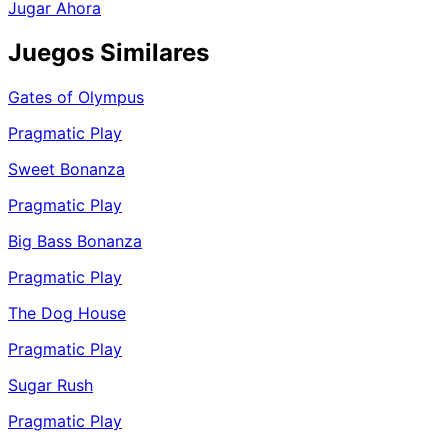
Jugar Ahora
Juegos Similares
Gates of Olympus
Pragmatic Play
Sweet Bonanza
Pragmatic Play
Big Bass Bonanza
Pragmatic Play
The Dog House
Pragmatic Play
Sugar Rush
Pragmatic Play