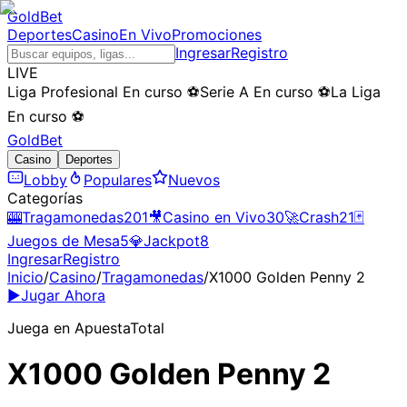
GoldBet
Deportes
Casino
En Vivo
Promociones
Ingresar
Registro
LIVE
Liga Profesional
En curso
⚽
Serie A
En curso
⚽
La Liga
En curso
⚽
GoldBet
Casino
Deportes
Lobby
Populares
Nuevos
Categorías
🎰
Tragamonedas
201
🎥
Casino en Vivo
30
🚀
Crash
21
🃏
Juegos de Mesa
5
💎
Jackpot
8
Ingresar
Registro
Inicio
/
Casino
/
Tragamonedas
/
X1000 Golden Penny 2
▶
Jugar Ahora
Juega en
ApuestaTotal
X1000 Golden Penny 2