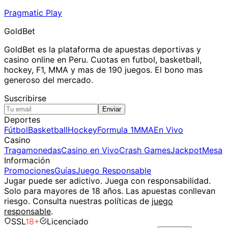
Pragmatic Play
GoldBet
GoldBet es la plataforma de apuestas deportivas y
casino online en Peru. Cuotas en futbol, basketball,
hockey, F1, MMA y mas de 190 juegos. El bono mas
generoso del mercado.
Suscribirse
Enviar
Deportes
Fútbol
Basketball
Hockey
Formula 1
MMA
En Vivo
Casino
Tragamonedas
Casino en Vivo
Crash Games
Jackpot
Mesa
Información
Promociones
Guías
Juego Responsable
Jugar puede ser adictivo. Juega con responsabilidad.
Solo para mayores de 18 años. Las apuestas conllevan
riesgo. Consulta nuestras políticas de
juego
responsable
.
SSL
18+
Licenciado