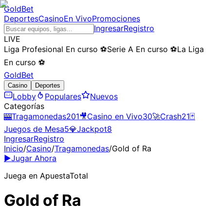
GoldBet
Deportes
Casino
En Vivo
Promociones
Ingresar
Registro
LIVE
Liga Profesional
En curso
⚽
Serie A
En curso
⚽
La Liga
En curso
⚽
GoldBet
Casino
Deportes
Lobby
Populares
Nuevos
Categorías
🎰
Tragamonedas
201
🎥
Casino en Vivo
30
🚀
Crash
21
🃏
Juegos de Mesa
5
💎
Jackpot
8
Ingresar
Registro
Inicio
/
Casino
/
Tragamonedas
/
Gold of Ra
▶
Jugar Ahora
Juega en
ApuestaTotal
Gold of Ra