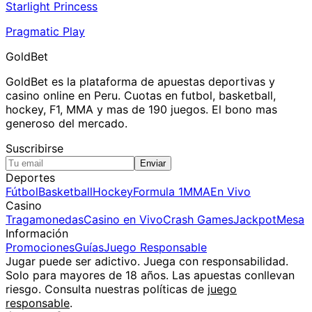
Starlight Princess
Pragmatic Play
GoldBet
GoldBet es la plataforma de apuestas deportivas y
casino online en Peru. Cuotas en futbol, basketball,
hockey, F1, MMA y mas de 190 juegos. El bono mas
generoso del mercado.
Suscribirse
Enviar
Deportes
Fútbol
Basketball
Hockey
Formula 1
MMA
En Vivo
Casino
Tragamonedas
Casino en Vivo
Crash Games
Jackpot
Mesa
Información
Promociones
Guías
Juego Responsable
Jugar puede ser adictivo. Juega con responsabilidad.
Solo para mayores de 18 años. Las apuestas conllevan
riesgo. Consulta nuestras políticas de
juego
responsable
.