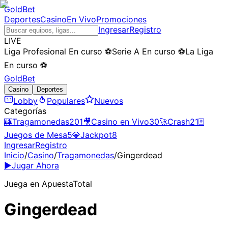
GoldBet
Deportes
Casino
En Vivo
Promociones
Ingresar
Registro
LIVE
Liga Profesional
En curso
⚽
Serie A
En curso
⚽
La Liga
En curso
⚽
GoldBet
Casino
Deportes
Lobby
Populares
Nuevos
Categorías
🎰
Tragamonedas
201
🎥
Casino en Vivo
30
🚀
Crash
21
🃏
Juegos de Mesa
5
💎
Jackpot
8
Ingresar
Registro
Inicio
/
Casino
/
Tragamonedas
/
Gingerdead
▶
Jugar Ahora
Juega en
ApuestaTotal
Gingerdead