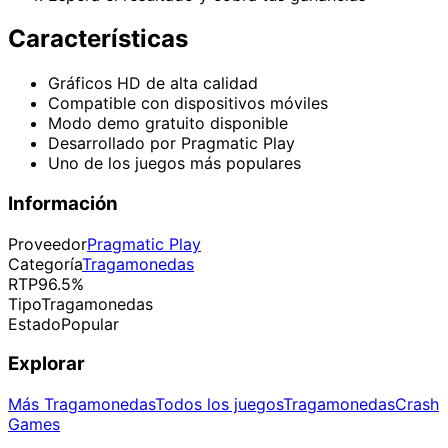
Características
Gráficos HD de alta calidad
Compatible con dispositivos móviles
Modo demo gratuito disponible
Desarrollado por
Pragmatic Play
Uno de los juegos más populares
Información
Proveedor
Pragmatic Play
Categoría
Tragamonedas
RTP
96.5
%
Tipo
Tragamonedas
Estado
Popular
Explorar
Más
Tragamonedas
Todos los juegos
Tragamonedas
Crash
Games