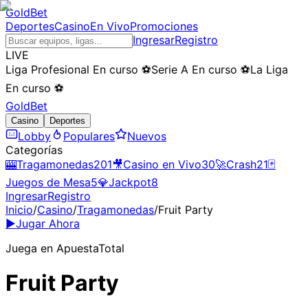
GoldBet
Deportes
Casino
En Vivo
Promociones
Ingresar
Registro
LIVE
Liga Profesional
En curso
⚽
Serie A
En curso
⚽
La Liga
En curso
⚽
GoldBet
Casino
Deportes
Lobby
Populares
Nuevos
Categorías
🎰
Tragamonedas
201
🎥
Casino en Vivo
30
🚀
Crash
21
🃏
Juegos de Mesa
5
💎
Jackpot
8
Ingresar
Registro
Inicio
/
Casino
/
Tragamonedas
/
Fruit Party
▶
Jugar Ahora
Juega en
ApuestaTotal
Fruit Party