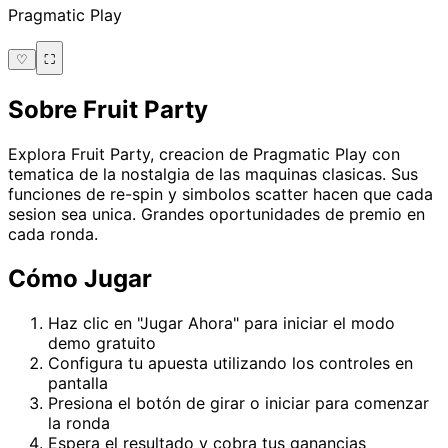
Pragmatic Play
♡
⛶
Sobre
Fruit Party
Explora Fruit Party, creacion de Pragmatic Play con
tematica de la nostalgia de las maquinas clasicas. Sus
funciones de re-spin y simbolos scatter hacen que cada
sesion sea unica. Grandes oportunidades de premio en
cada ronda.
Cómo Jugar
Haz clic en "Jugar Ahora" para iniciar el modo
demo gratuito
Configura tu apuesta utilizando los controles en
pantalla
Presiona el botón de girar o iniciar para comenzar
la ronda
Espera el resultado y cobra tus ganancias