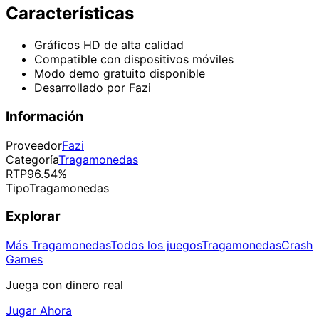
Características
Gráficos HD de alta calidad
Compatible con dispositivos móviles
Modo demo gratuito disponible
Desarrollado por
Fazi
Información
Proveedor
Fazi
Categoría
Tragamonedas
RTP
96.54
%
Tipo
Tragamonedas
Explorar
Más
Tragamonedas
Todos los juegos
Tragamonedas
Crash
Games
Juega con dinero real
Jugar Ahora