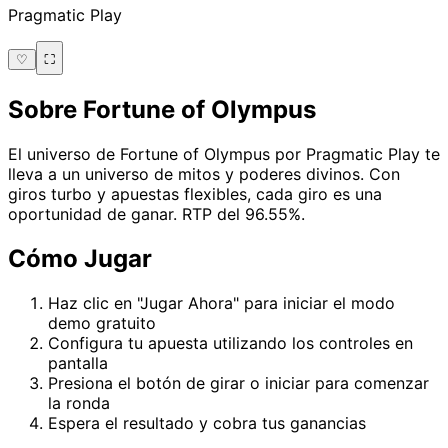
Pragmatic Play
♡
⛶
Sobre
Fortune of Olympus
El universo de Fortune of Olympus por Pragmatic Play te
lleva a un universo de mitos y poderes divinos. Con
giros turbo y apuestas flexibles, cada giro es una
oportunidad de ganar. RTP del 96.55%.
Cómo Jugar
Haz clic en "Jugar Ahora" para iniciar el modo
demo gratuito
Configura tu apuesta utilizando los controles en
pantalla
Presiona el botón de girar o iniciar para comenzar
la ronda
Espera el resultado y cobra tus ganancias