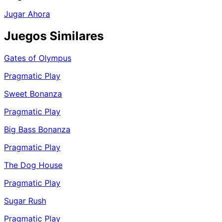
Jugar Ahora
Juegos Similares
Gates of Olympus
Pragmatic Play
Sweet Bonanza
Pragmatic Play
Big Bass Bonanza
Pragmatic Play
The Dog House
Pragmatic Play
Sugar Rush
Pragmatic Play