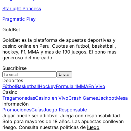
Starlight Princess
Pragmatic Play
GoldBet
GoldBet es la plataforma de apuestas deportivas y
casino online en Peru. Cuotas en futbol, basketball,
hockey, F1, MMA y mas de 190 juegos. El bono mas
generoso del mercado.
Suscribirse
Enviar
Deportes
Fútbol
Basketball
Hockey
Formula 1
MMA
En Vivo
Casino
Tragamonedas
Casino en Vivo
Crash Games
Jackpot
Mesa
Información
Promociones
Guías
Juego Responsable
Jugar puede ser adictivo. Juega con responsabilidad.
Solo para mayores de 18 años. Las apuestas conllevan
riesgo. Consulta nuestras políticas de
juego